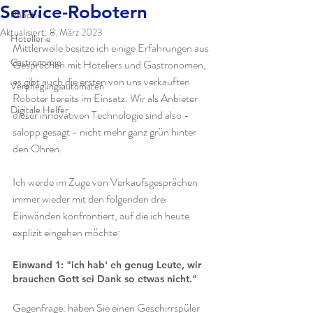
Service-Robotern
Robotik
Aktualisiert:
8. März 2023
Hotellerie
Mittlerweile besitze ich einige Erfahrungen aus 
Gastronomie
Gesprächen mit Hoteliers und Gastronomen, 
es gibt auch die ersten von uns verkauften 
Verpflegungsautomaten
Roboter bereits im Einsatz. Wir als Anbieter 
Digitale Helfer
dieser innovativen Technologie sind also - 
salopp gesagt - nicht mehr ganz grün hinter 
den Ohren. 
Ich werde im Zuge von Verkaufsgesprächen 
immer wieder mit den folgenden drei 
Einwänden konfrontiert, auf die ich heute 
explizit eingehen möchte:
Einwand 1: "ich hab' eh genug Leute, wir 
brauchen Gott sei Dank so etwas nicht."
Gegenfrage: haben Sie einen Geschirrspüler 