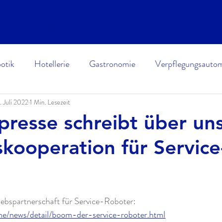
otics
Verpflegungsautomaten
Digital Solutions
Mr. 
otik
Hotellerie
Gastronomie
Verpflegungsauto
. Juli 2022
1 Min. Lesezeit
presse schreibt über un
skooperation für Service
iebspartnerschaft für Service-Roboter: 
ine/news/detail/boom-der-service-roboter.html