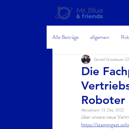
Blue Rob
Alle Beiträge
allgemein
Rob
Digitale Helfer
Gerald Grossbauer
22
Die Fach
Vertrieb
Roboter
Aktualisiert:
13. Dez. 2022
über unsere neue Vertr
https://stammgast.onl