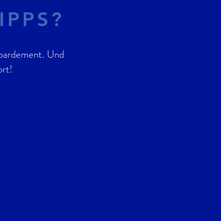
IPPS?
mbardement. Und
rt!