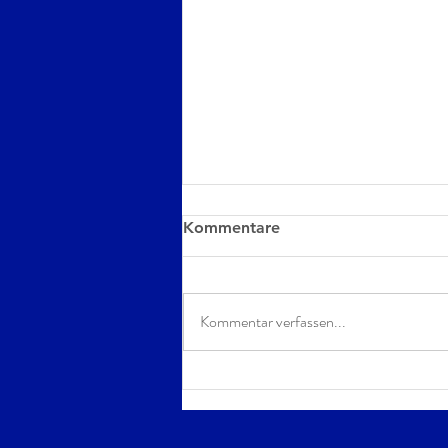
Kommentare
Kommentar verfassen...
Gausium Mira vs. Gausium
Omnie