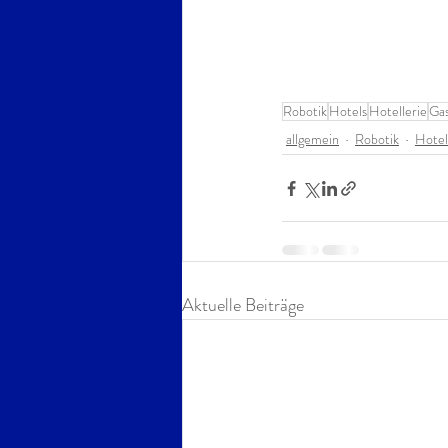
Robotik
Hotels
Hotellerie
Ga
allgemein
Robotik
Hotel
Aktuelle Beiträge