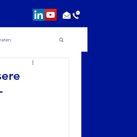
Blue
Blog
maten
sere
-