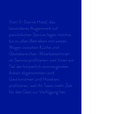
Wer profitiert von einem
Service-Roboter?
Vom 5-Sterne Hotel, das
besonderes Augenmerk auf
persönlichen Service legen möchte
bis zu allen Betrieben mit weiten
Wegen zwischen Küche und
Gästebereichen. MitarbeiterInnen
im Service profitieren, weil ihnen ein
Teil der körperlich anstrengenden
Arbeit abgenommen wird.
Gastronomen und Hoteliers
profitieren, weil ihr Team mehr Zeit
für den Gast zur Verfügung hat.
Gibt es Probleme in der
Funktionsweise?