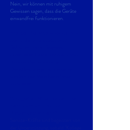
Nein, wir können mit ruhigem
Gewissen sagen, dass die Geräte
einwandfrei funktionieren.
Werden Service-Roboter von
den Gästen akzeptiert?
Selbst im Luxus-Segment
akzeptieren Gäste Roboter zumal
Roboter die persönliche
Dienstleistung ja nicht ersetzen
sondern den MitarbeiterInnen
assistieren.
Wie gehen MitarbeiterInnen
damit um und ist die
Bedienung einfach?
Service-Kräfte sind begeistert von
der Unterstützung, sobald "Kollege