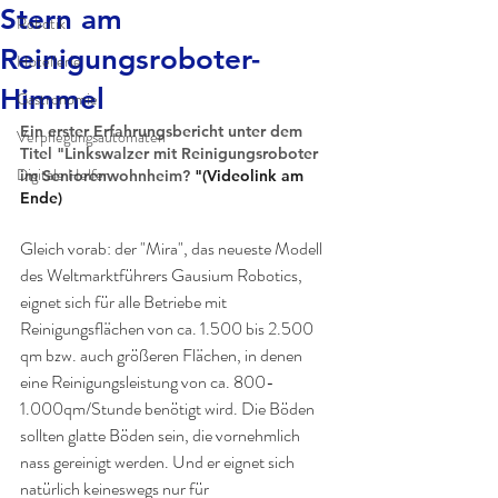
Stern am
Robotik
Reinigungsroboter-
Hotellerie
Himmel
Gastronomie
Ein erster Erfahrungsbericht unter dem 
Verpflegungsautomaten
Titel "Linkswalzer mit Reinigungsroboter 
Digitale Helfer
im Seniorenwohnheim? 
"(Videolink am 
Ende)
Gleich vorab: der "Mira", das neueste Modell 
des Weltmarktführers Gausium Robotics, 
eignet sich für alle Betriebe mit 
Reinigungsflächen von ca. 1.500 bis 2.500 
qm bzw. auch größeren Flächen, in denen 
eine Reinigungsleistung von ca. 800-
1.000qm/Stunde benötigt wird. Die Böden 
sollten glatte Böden sein, die vornehmlich 
nass gereinigt werden. Und er eignet sich 
natürlich keineswegs nur für 