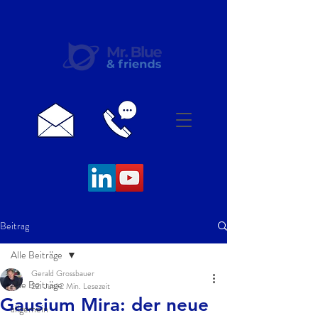
Beitrag
Alle Beiträge
Gerald Grossbauer
Alle Beiträge
22. Juni
2 Min. Lesezeit
Gausium Mira: der neue
allgemein