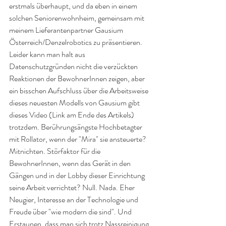
erstmals überhaupt, und da eben in einem 
solchen Seniorenwohnheim, gemeinsam mit 
meinem Lieferantenpartner Gausium 
Österreich/Denzelrobotics zu präsentieren. 
Leider kann man halt aus 
Datenschutzgründen nicht die verzückten 
Reaktionen der BewohnerInnen zeigen, aber 
ein bisschen Aufschluss über die Arbeitsweise 
dieses neuesten Modells von Gausium gibt 
dieses Video (Link am Ende des Artikels) 
trotzdem. Berührungsängste Hochbetagter 
mit Rollator, wenn der "Mira" sie ansteuerte? 
Mitnichten. Störfaktor für die 
BewohnerInnen, wenn das Gerät in den 
Gängen und in der Lobby dieser Einrichtung 
seine Arbeit verrichtet? Null. Nada. Eher 
Neugier, Interesse an der Technologie und 
Freude über "wie modern die sind". Und 
Erstaunen, dass man sich trotz Nassreinigung 