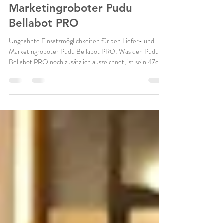
Einsatzmöglichkeiten für den
Serviceroboter und
Marketingroboter Pudu
Bellabot PRO
Ungeahnte Einsatzmöglichkeiten für den Liefer- und
Marketingroboter Pudu Bellabot PRO: Was den Pudu
Bellabot PRO noch zusätzlich auszeichnet, ist sein 47cm
hoher Werbebildschirm. Ob Happy hour, ein
Sonderangebot oder was auch Sie kommunizieren
möchten: dieser Lieferroboter ist auch ein perfekter
Werbebotschafter und nicht nur ein Service- bzw.
Lieferroboter.